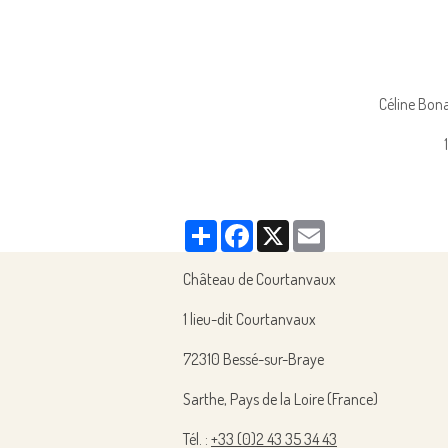
Céline Bon
Partager
Facebook
X
Email
Château de Courtanvaux
1 lieu-dit Courtanvaux
72310 Bessé-sur-Braye
Sarthe, Pays de la Loire (France)
Tél. :
+33 (0)2 43 35 34 43