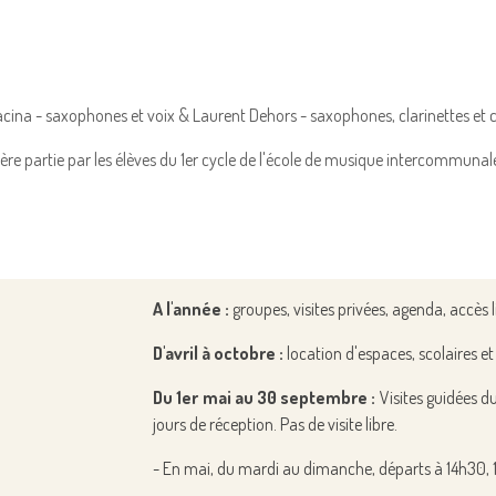
acina - saxophones et voix & Laurent Dehors - saxophones, clarinettes et
1ère partie par les élèves du 1er cycle de l'école de musique intercommunal
A l'année :
groupes, visites privées,
agenda,
accès l
D'avril à octobre :
location d'espaces, s
colaires e
Du 1er mai au 30 septembre
:
V
isites guidées du
jours de réception. Pas de visite libre.
- En mai, du mardi au dimanche, départs à 14h30,