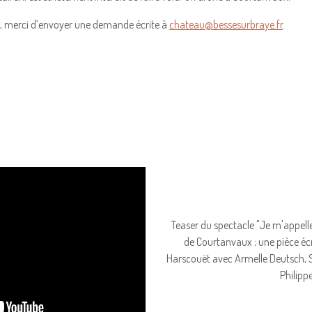
, merci d’envoyer une demande écrite à
chateau@bessesurbraye.fr
.
Teaser du spectacle "Je m'appel
de Courtanvaux ; une pièce écr
Harscouët avec Armelle Deutsch, 
Philippe