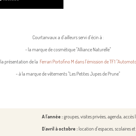
Courtanvaux a d'ailleurs servi d'écin à :
- la marque de cosmétique "Alliance Naturelle"
 la présentation de la
Ferrari Portofino M dans l'émission de TF1 "Automot
- à la marque de vêtements "Les Petites Jupes de Prune"
A l'année :
groupes, visites privées,
agenda,
accès l
D'avril à octobre :
location d'espaces, s
colaires e